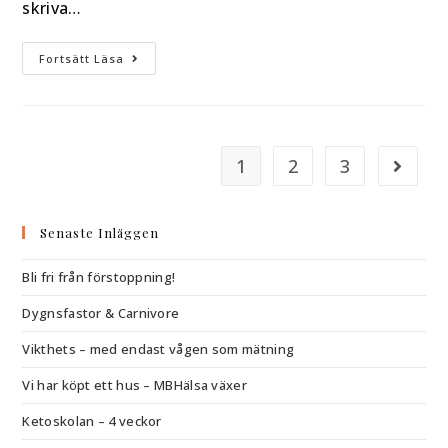
skriva…
Fortsätt Läsa
1
2
3
Senaste Inläggen
Bli fri från förstoppning!
Dygnsfastor & Carnivore
Vikthets – med endast vågen som mätning
Vi har köpt ett hus – MBHälsa växer
Ketoskolan – 4 veckor