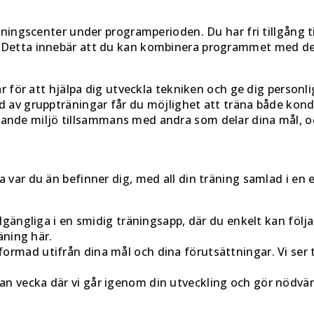
räningscenter under programperioden. Du har fri tillgång t
w. Detta innebär att du kan kombinera programmet med de
där för att hjälpa dig utveckla tekniken och ge dig perso
av gruppträningar får du möjlighet att träna både kondi
rande miljö tillsammans med andra som delar dina mål, oc
 var du än befinner dig, med all din träning samlad i en e
llgängliga i en smidig träningsapp, där du enkelt kan följ
äning här.
formad utifrån dina mål och dina förutsättningar. Vi ser 
n vecka där vi går igenom din utveckling och gör nödvänd