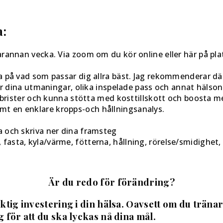
a:
arannan vecka. Via zoom om du kör online eller här på pla
a på vad som passar dig allra bäst. Jag rekommenderar där
 får dina utmaningar, olika inspelade pass och annat häls
gsbrister och kunna stötta med kosttillskott och boosta m
mt en enklare kropps-och hållningsanalys.
a och skriva ner dina framsteg
asta, kyla/värme, fötterna, hållning, rörelse/smidighet,
Är du redo för förändring?
ktig investering i din hälsa. Oavsett om du träna
 för att du ska lyckas nå dina mål.