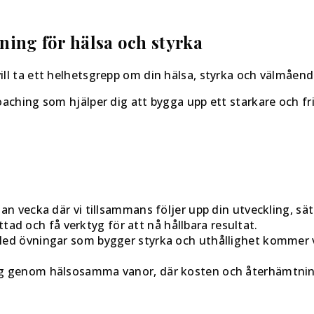
ning för hälsa och styrka
l ta ett helhetsgrepp om din hälsa, styrka och välmående 
aching som hjälper dig att bygga upp ett starkare och fri
an vecka där vi tillsammans följer upp din utveckling, sä
tad och få verktyg för att nå hållbara resultat.
ed övningar som bygger styrka och uthållighet kommer vi
g genom hälsosamma vanor, där kosten och återhämtningen