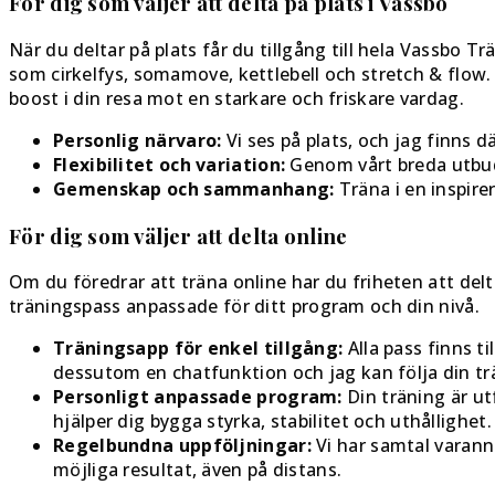
För dig som väljer att delta på plats i Vassbo
När du deltar på plats får du tillgång till hela Vassbo T
som cirkelfys, somamove, kettlebell och stretch & flo
boost i din resa mot en starkare och friskare vardag.
Personlig närvaro:
Vi ses på plats, och jag finns 
Flexibilitet och variation:
Genom vårt breda utbud 
Gemenskap och sammanhang:
Träna i en inspire
För dig som väljer att delta online
Om du föredrar att träna online har du friheten att delta
träningspass anpassade för ditt program och din nivå.
Träningsapp för enkel tillgång:
Alla pass finns ti
dessutom en chatfunktion och jag kan följa din tr
Personligt anpassade program:
Din träning är ut
hjälper dig bygga styrka, stabilitet och uthållighet.
Regelbundna uppföljningar:
Vi har samtal varanna
möjliga resultat, även på distans.