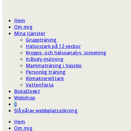
Hem
Om mig
Mina tjänster
Gruppträning
Hälsostark på 12 veckor
Kropps- och hälsoanalys, screening
InBody-mätning
Mammaträning i Vassbo
Personlig träning
KlimakterieStark
Vattenfasta
BokaDirekt
Webshop
0
Slå på/av webbplatssökning
Hem
Om mig