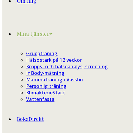
Om mig
Mina tjänster
Gruppträning
Hälsostark på 12 veckor
Kropps- och hälsoanalys, screening
InBody-mätning
Mammaträning i Vassbo
Personlig träning
KlimakterieStark
Vattenfasta
BokaDirekt