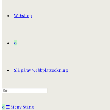
Webshop
0
Slå på/av webbplatssökning
0
Meny
Stäng