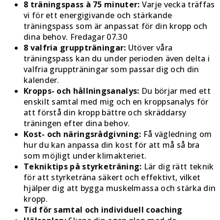
8 träningspass à 75 minuter:
Varje vecka träffas
vi för ett energigivande och stärkande
träningspass som är anpassat för din kropp och
dina behov. Fredagar 07.30
8 valfria gruppträningar:
Utöver våra
träningspass kan du under perioden även delta i
valfria gruppträningar som passar dig och din
kalender.
Kropps- och hållningsanalys:
Du börjar med ett
enskilt samtal med mig och en kroppsanalys för
att förstå din kropp bättre och skräddarsy
träningen efter dina behov.
Kost- och näringsrådgivning:
Få vägledning om
hur du kan anpassa din kost för att må så bra
som möjligt under klimakteriet.
Tekniktips på styrketräning:
Lär dig rätt teknik
för att styrketräna säkert och effektivt, vilket
hjälper dig att bygga muskelmassa och stärka din
kropp.
Tid för samtal och individuell coaching