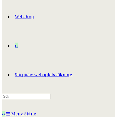
Webshop
0
Slå på/av webbplatssökning
0
Meny
Stäng