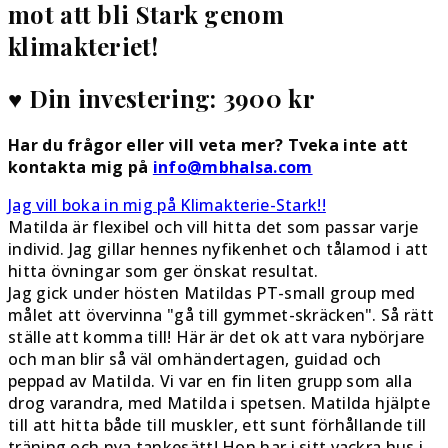
mot att bli Stark genom
klimakteriet!
♥ Din investering: 3900 kr
Har du frågor eller vill veta mer? Tveka inte att
kontakta mig på
info@mbhalsa.com
Jag vill boka in mig på Klimakterie-Stark!!
Matilda är flexibel och vill hitta det som passar varje
individ. Jag gillar hennes nyfikenhet och tålamod i att
hitta övningar som ger önskat resultat.
Jag gick under hösten Matildas PT-small group med
målet att övervinna "gå till gymmet-skräcken". Så rätt
ställe att komma till! Här är det ok att vara nybörjare
och man blir så väl omhändertagen, guidad och
peppad av Matilda. Vi var en fin liten grupp som alla
drog varandra, med Matilda i spetsen. Matilda hjälpte
till att hitta både till muskler, ett sunt förhållande till
träning och nya tankesätt! Hon har i sitt vackra hus i