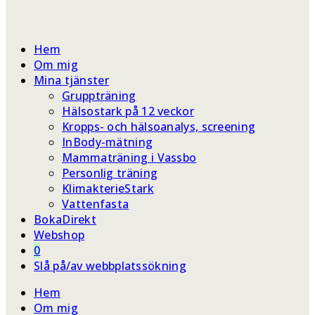
Hem
Om mig
Mina tjänster
Gruppträning
Hälsostark på 12 veckor
Kropps- och hälsoanalys, screening
InBody-mätning
Mammaträning i Vassbo
Personlig träning
KlimakterieStark
Vattenfasta
BokaDirekt
Webshop
0
Slå på/av webbplatssökning
Hem
Om mig