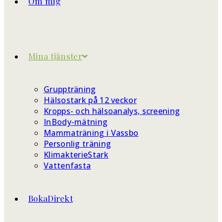
Om mig
Mina tjänster
Gruppträning
Hälsostark på 12 veckor
Kropps- och hälsoanalys, screening
InBody-mätning
Mammaträning i Vassbo
Personlig träning
KlimakterieStark
Vattenfasta
BokaDirekt