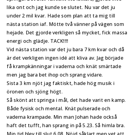
lika ont och jag kunde se slutet. Nu var det ju
under 2 mil kvar. Hade som plan att ta mig till
nästa station iaf. Mötte två vänner på vägen som
hejade. Det gjorde verkligen så mycket, fick massa
energi och glädje. TACK!!!!
Vid nästa station var det ju bara 7 km kvar och då
är det verkligen ingen idé att kliva av. Jag började
få krampkänningar i vaderna och knät smärtade
men jag bara bet ihop och sprang vidare.
Sista 3 km njöt jag faktiskt, hade hög musik i
öronen och sjöng högt.
Så skönt att springa i mål, det hade varit en kamp.
Både fysisk och mental. Knät pulserade och
vaderna krampade. Min man Johan hade också
haft det tufft, han sprang in på 5.23. Så himla bra.
Min tid blev till slut 6.08. Nöjd såklart men vet att