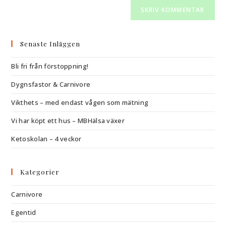
till
kommentera
att
din
kommentera
webbplats
(valfritt)
Senaste Inläggen
Bli fri från förstoppning!
Dygnsfastor & Carnivore
Vikthets – med endast vågen som mätning
Vi har köpt ett hus – MBHälsa växer
Ketoskolan – 4 veckor
Kategorier
Carnivore
Egentid