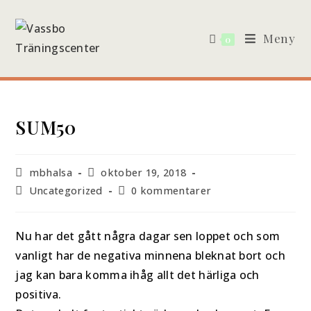
Hoppa
till
Meny
0
innehållet
SUM50
Inläggsförfattare:
Inlägget
mbhalsa
oktober 19, 2018
publicerat:
Inläggskategori:
Kommentarer
Uncategorized
0 kommentarer
på
inlägget:
Nu har det gått några dagar sen loppet och som
vanligt har de negativa minnena bleknat bort och
jag kan bara komma ihåg allt det härliga och
positiva.