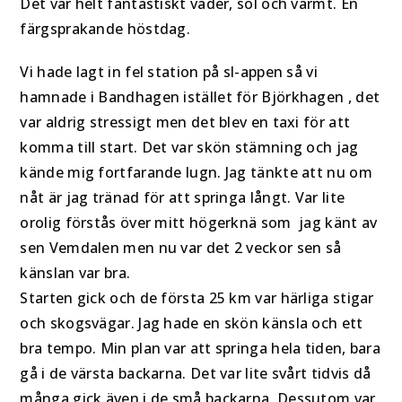
Det var helt fantastiskt väder, sol och varmt. En
färgsprakande höstdag.
Vi hade lagt in fel station på sl-appen så vi
hamnade i Bandhagen istället för Björkhagen , det
var aldrig stressigt men det blev en taxi för att
komma till start. Det var skön stämning och jag
kände mig fortfarande lugn. Jag tänkte att nu om
nåt är jag tränad för att springa långt. Var lite
orolig förstås över mitt högerknä som jag känt av
sen Vemdalen men nu var det 2 veckor sen så
känslan var bra.
Starten gick och de första 25 km var härliga stigar
och skogsvägar. Jag hade en skön känsla och ett
bra tempo. Min plan var att springa hela tiden, bara
gå i de värsta backarna. Det var lite svårt tidvis då
många gick även i de små backarna. Dessutom var