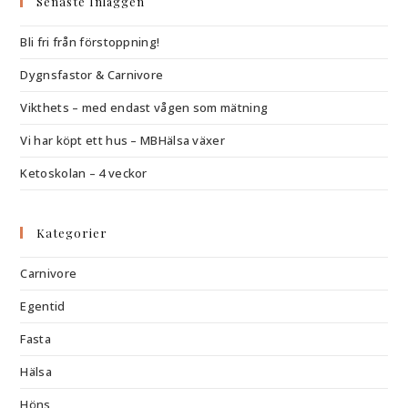
Senaste Inläggen
Bli fri från förstoppning!
Dygnsfastor & Carnivore
Vikthets – med endast vågen som mätning
Vi har köpt ett hus – MBHälsa växer
Ketoskolan – 4 veckor
Kategorier
Carnivore
Egentid
Fasta
Hälsa
Höns