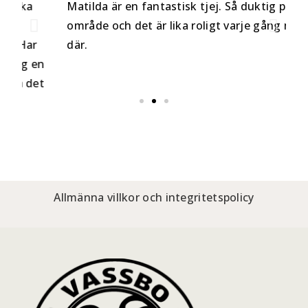
Matilda är en fantastisk tjej. Så duktig på sitt
Ma
område och det är lika roligt varje gång man är
tr
där.
hu
n
t
Allmänna villkor och integritetspolicy