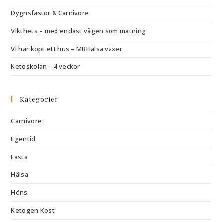
Dygnsfastor & Carnivore
Vikthets – med endast vågen som mätning
Vi har köpt ett hus – MBHälsa växer
Ketoskolan – 4 veckor
Kategorier
Carnivore
Egentid
Fasta
Hälsa
Höns
Ketogen Kost