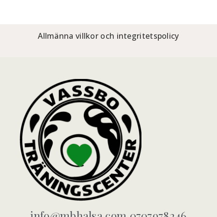
Allmänna villkor och integritetspolicy
info@mbhalsa.com 0707978246