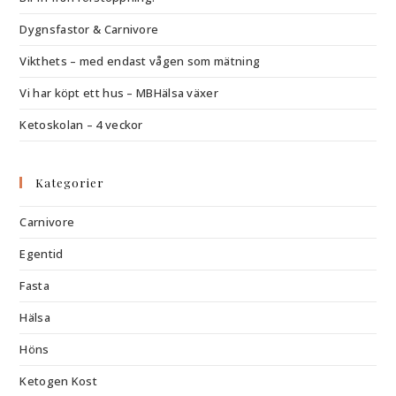
Dygnsfastor & Carnivore
Vikthets – med endast vågen som mätning
Vi har köpt ett hus – MBHälsa växer
Ketoskolan – 4 veckor
Kategorier
Carnivore
Egentid
Fasta
Hälsa
Höns
Ketogen Kost