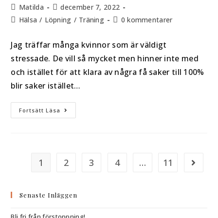
Matilda
december 7, 2022
Hälsa
/
Löpning
/
Träning
0 kommentarer
Jag träffar många kvinnor som är väldigt
stressade. De vill så mycket men hinner inte med
och istället för att klara av några få saker till 100%
blir saker istället…
Fortsätt Läsa
1
2
3
4
…
11
Senaste Inläggen
Bli fri från förstoppning!