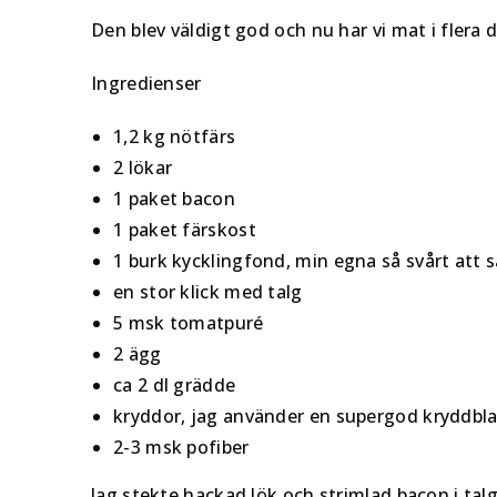
Den blev väldigt god och nu har vi mat i flera d
Ingredienser
1,2 kg nötfärs
2 lökar
1 paket bacon
1 paket färskost
1 burk kycklingfond, min egna så svårt att
en stor klick med talg
5 msk tomatpuré
2 ägg
ca 2 dl grädde
kryddor, jag använder en supergod kryddbla
2-3 msk pofiber
Jag stekte hackad lök och strimlad bacon i tal