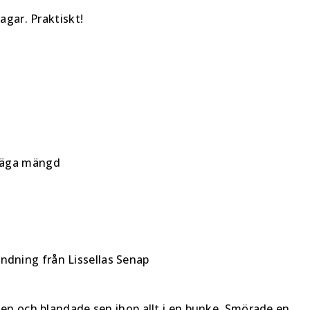
agar. Praktiskt!
 säga mängd
ndning från Lissellas Senap
gen och blandade sen ihop allt i en bunke. Smörade en