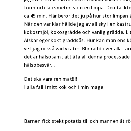
form och la i smeten som en limpa. Den täckte 
ca 45 min. Här beror det ju på hur stor limpan ä
När den var klar hällde jag av all sky i en kas
kokosmjöl, kokosgrädde och vanlig grädde. Lit
Älskar egenkokt gräddsås. Hur kan man ens köp
vet jag också vad vi äter. Blir rädd över alla f
det är hälsosamt att äta all denna processade
hälsobesvär…
Det ska vara ren mat!!!!
I alla fall i mitt kök och i min mage
Barnen fick stekt potatis till och mannen åt r