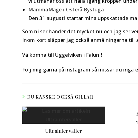
vi utmanar oss att hålla igång kroppen under 
MammaMage i Österå Bystuga
Den 31 augusti startar mina uppskattade mam
Som ni ser händer det mycket nu och jag ser ve
Inom kort släpper jag också anmälningarna till a
Välkomna till Uggelviken i Falun !
Följ mig gärna på instagram så missar du inga 
DU KANSKE OCKSÅ GILLAR
Ultraintervaller