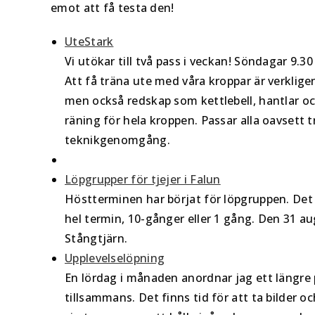
emot att få testa den!
UteStark
Vi utökar till två pass i veckan! Söndagar 9.
Att få träna ute med våra kroppar är verklige
men också redskap som kettlebell, hantlar oc
räning för hela kroppen. Passar alla oavsett
teknikgenomgång.
Löpgrupper för tjejer i Falun
Höstterminen har börjat för löpgruppen. Det 
hel termin, 10-gånger eller 1 gång. Den 31 au
Stångtjärn.
Upplevelselöpning
En lördag i månaden anordnar jag ett längre p
tillsammans. Det finns tid för att ta bilder oc