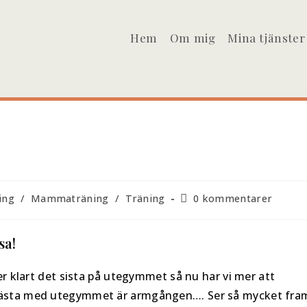
Hem
Om mig
Mina tjänster
ing
/
Mammaträning
/
Träning
0 kommentarer
sa!
ger klart det sista på utegymmet så nu har vi mer att
 bästa med utegymmet är armgången…. Ser så mycket fra