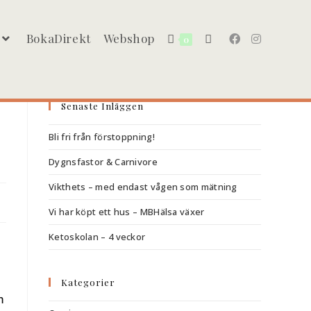
BokaDirekt
Webshop
0
Senaste Inläggen
Bli fri från förstoppning!
Dygnsfastor & Carnivore
Vikthets – med endast vågen som mätning
Vi har köpt ett hus – MBHälsa växer
Ketoskolan – 4 veckor
Kategorier
m