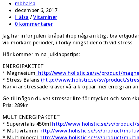
Inläggsförfattare:
mbhalsa
Inlägget
december 6, 2017
publicerat:
Inläggskategori:
Hälsa
/
Vitaminer
Kommentarer
0 kommentarer
på
Jag har inför julen knåpat ihop några riktigt bra erbjudan
inlägget:
vid mörkare perioder, i förkylningstider och vid stress.
Här kommer mina julklappstips:
ENERGIPAKETET
* Magnesium
http://www.holistic.se/sv/product/magn
* Stress Balans
(http://www.holistic.se/sv/product/stre
När vi är stressade kräver våra kroppar mer energi än an
Ge till någon du vet stressar lite för mycket och som sku
Pris: 289kr
MULTIENERGIPAKETET
* Supervitalis 450ml
http://www.holistic.se/sv/product/s
* Multivitamin
http://www.holistic.se/sv/product/multi
* Multimineral
http://www.holistic.se/sv/product/multi