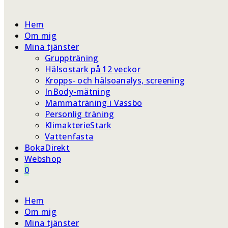
webbplatssökning
Hem
Om mig
Mina tjänster
Gruppträning
Hälsostark på 12 veckor
Kropps- och hälsoanalys, screening
InBody-mätning
Mammaträning i Vassbo
Personlig träning
KlimakterieStark
Vattenfasta
BokaDirekt
Webshop
0
Slå
på/av
Hem
webbplatssökning
Om mig
Mina tjänster