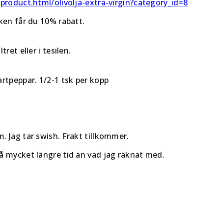
/product.html/olivolja-extra-virgin?category_id=8
ken får du 10% rabatt.
ret eller i tesilen.
artpeppar. 1/2-1 tsk per kopp
. Jag tar swish. Frakt tillkommer.
å mycket längre tid än vad jag räknat med.