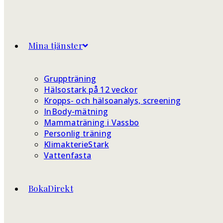
Mina tjänster
Gruppträning
Hälsostark på 12 veckor
Kropps- och hälsoanalys, screening
InBody-mätning
Mammaträning i Vassbo
Personlig träning
KlimakterieStark
Vattenfasta
BokaDirekt