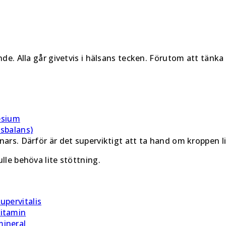
de. Alla går givetvis i hälsans tecken. Förutom att tänka p
esium
ssbalans)
nars. Därför är det superviktigt att ta hand om kroppen li
lle behöva lite stöttning.
upervitalis
vitamin
mineral