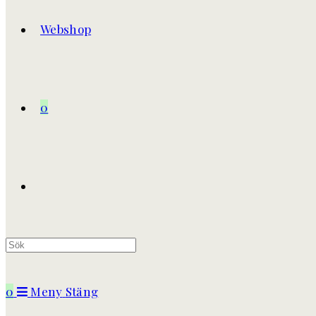
Webshop
0
Slå
på/av
0
Meny
Stäng