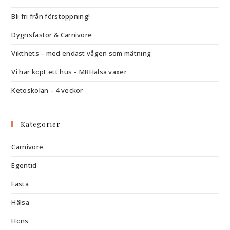
Bli fri från förstoppning!
Dygnsfastor & Carnivore
Vikthets – med endast vågen som mätning
Vi har köpt ett hus – MBHälsa växer
Ketoskolan – 4 veckor
Kategorier
Carnivore
Egentid
Fasta
Hälsa
Höns