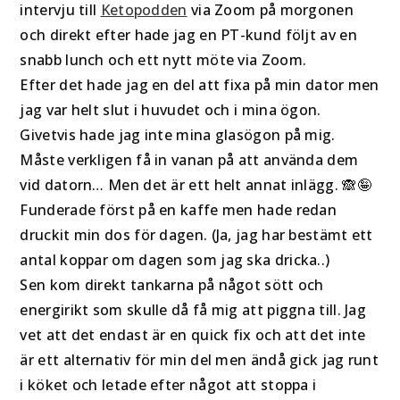
intervju till
Ketopodden
via Zoom på morgonen
och direkt efter hade jag en PT-kund följt av en
snabb lunch och ett nytt möte via Zoom.
Efter det hade jag en del att fixa på min dator men
jag var helt slut i huvudet och i mina ögon.
Givetvis hade jag inte mina glasögon på mig.
Måste verkligen få in vanan på att använda dem
vid datorn… Men det är ett helt annat inlägg. 🙈🤪
Funderade först på en kaffe men hade redan
druckit min dos för dagen. (Ja, jag har bestämt ett
antal koppar om dagen som jag ska dricka..)
Sen kom direkt tankarna på något sött och
energirikt som skulle då få mig att piggna till. Jag
vet att det endast är en quick fix och att det inte
är ett alternativ för min del men ändå gick jag runt
i köket och letade efter något att stoppa i