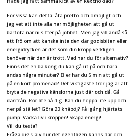
Hade jag fått samma kick av en kexchoklad?
För vissa kan detta låta pretto och omöjligt och
jag vet att inte alla har möjligheten att gå ut
barfota när ni sitter på jobbet. Men jag vill ändå så
ett frö om att kanske inte den där godisbiten eller
energidrycken är det som din kropp verkligen
behöver när den är trött. Vad har du för alternativ?
Finns det en balkong du kan gå ut på och bara
andas några minuter? Eller har du 5 min att gå ut
på en kort promenad? Det viktigaste tror jag är att
bryta de negativa känslorna just där och då. Gå
därifrån. Rör lite på dig. Kan du hoppa lite upp och
ner på stället? Göra 20 knäböj? Få igång hjärtats
pump! Väcka liv i kroppen! Skapa energi!
Vill du testa?
Fråga dig själv hur det egentligen känns där och