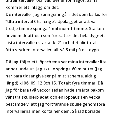
ultraintervaller och vad det är för något. Så här
kommer ett inlägg om det.
De intervaller jag springer ingår i det som kallas för
”Ultra interval Challenge”. Upplägget är att var
tredje timme springa 1 mil inom 1 timme. Starten
är vid midnatt och sen fortsätter det hela dygnet,
sista intervallen startar kl 21 och det blir totalt
åtta stycken intervaller, alltså 8 mil på ett dygn.
Då jag följer ett löpschema ser mina intervaller lite
annorlunda ut. Jag skulle springa 60 minuter (jag
har bara tidsangivelser på mitt schema, aldrig
längd) kl 06, 09 ,12 0ch 15. Totalt fyra timmar. Då
jag för bara två veckor sedan hade smärta bakom
vänstra skulderbladet och en löppaus i en vecka
bestämde vi att jag fortfarande skulle genomföra
intervallerna men korta ner dem. Så jag började