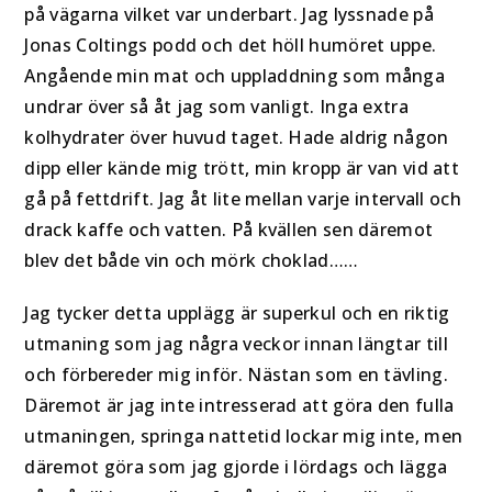
på vägarna vilket var underbart. Jag lyssnade på
Jonas Coltings podd och det höll humöret uppe.
Angående min mat och uppladdning som många
undrar över så åt jag som vanligt. Inga extra
kolhydrater över huvud taget. Hade aldrig någon
dipp eller kände mig trött, min kropp är van vid att
gå på fettdrift. Jag åt lite mellan varje intervall och
drack kaffe och vatten. På kvällen sen däremot
blev det både vin och mörk choklad……
Jag tycker detta upplägg är superkul och en riktig
utmaning som jag några veckor innan längtar till
och förbereder mig inför. Nästan som en tävling.
Däremot är jag inte intresserad att göra den fulla
utmaningen, springa nattetid lockar mig inte, men
däremot göra som jag gjorde i lördags och lägga