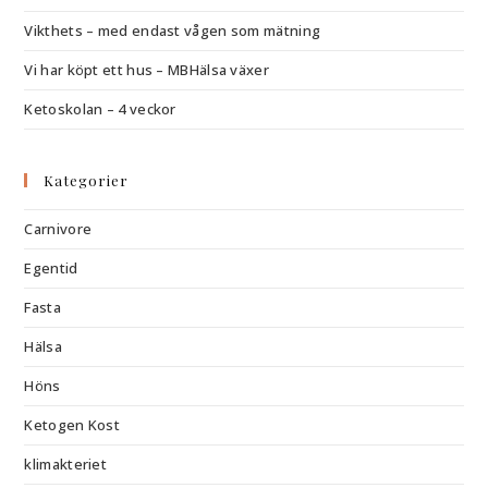
Vikthets – med endast vågen som mätning
Vi har köpt ett hus – MBHälsa växer
Ketoskolan – 4 veckor
Kategorier
Carnivore
Egentid
Fasta
Hälsa
Höns
Ketogen Kost
klimakteriet