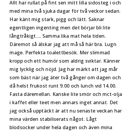
Allt har rullat på fint sen mitt lilla sidosteg i och
med mina två sjuka dagar för två veckor sedan.
Har känt mig stark, pigg och lätt. Saknar
egentligen ingenting men det börjar bli lite
långtråkigt…. Samma lika mat hela tiden.
Däremot så älskar jag att må så här bra. Lugn
mage. Perfekta toalettbesök. Mer slimmad
kropp och ett humör som aldrig sviktar. Känner
mig lycklig och nöjd. Jag har märkt att jag mår
som bäst när jag äter två gånger om dagen och
då helst frukost runt 9.00 och lunch vid 14.00.
Fasta däremellan. Kanske lite smör och mct-olja
i kaffet eller teet men annars inget annat. Det
jag också upptäckt är att nu senaste veckan har
mina värden stabiliserats något. Lågt
blodsocker under hela dagen och även mina