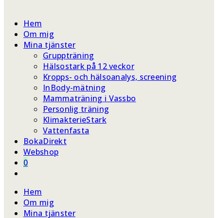
webbplatssökning
Hem
Om mig
Mina tjänster
Gruppträning
Hälsostark på 12 veckor
Kropps- och hälsoanalys, screening
InBody-mätning
Mammaträning i Vassbo
Personlig träning
KlimakterieStark
Vattenfasta
BokaDirekt
Webshop
0
Slå
på/av
Hem
webbplatssökning
Om mig
Mina tjänster