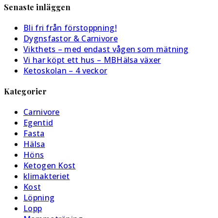
Senaste inläggen
att
att
webbplats
kommentera
kommentera
(valfritt)
Bli fri från förstoppning!
Dygnsfastor & Carnivore
Vikthets – med endast vågen som mätning
Vi har köpt ett hus – MBHälsa växer
Ketoskolan – 4 veckor
Kategorier
Carnivore
Egentid
Fasta
Hälsa
Höns
Ketogen Kost
klimakteriet
Kost
Löpning
Lopp