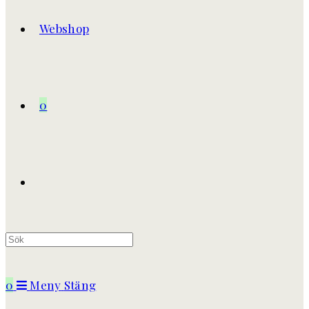
Webshop
0
Slå
på/av
0
Meny
Stäng