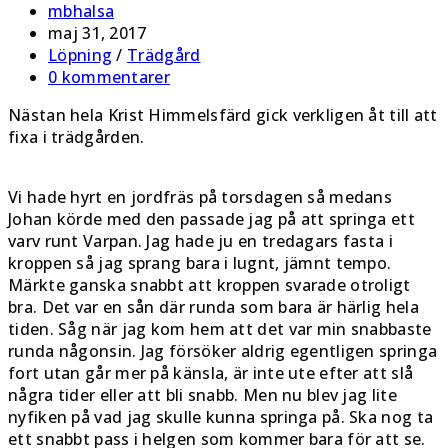
Inläggsförfattare:
mbhalsa
Inlägget
maj 31, 2017
publicerat:
Inläggskategori:
Löpning
/
Trädgård
Kommentarer
0 kommentarer
på
Nästan hela Krist Himmelsfärd gick verkligen åt till att
inlägget:
fixa i trädgården.
Vi hade hyrt en jordfräs på torsdagen så medans
Johan körde med den passade jag på att springa ett
varv runt Varpan. Jag hade ju en tredagars fasta i
kroppen så jag sprang bara i lugnt, jämnt tempo.
Märkte ganska snabbt att kroppen svarade otroligt
bra. Det var en sån där runda som bara är härlig hela
tiden. Såg när jag kom hem att det var min snabbaste
runda någonsin. Jag försöker aldrig egentligen springa
fort utan går mer på känsla, är inte ute efter att slå
några tider eller att bli snabb. Men nu blev jag lite
nyfiken på vad jag skulle kunna springa på. Ska nog ta
ett snabbt pass i helgen som kommer bara för att se.