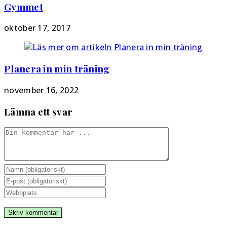
Gymmet
oktober 17, 2017
Planera in min träning
november 16, 2022
Lämna ett svar
Kommentar
Ange
ditt
Ange
namn
din
Ange
eller
e-
URL
användarnamn
postadress
till
för
för
din