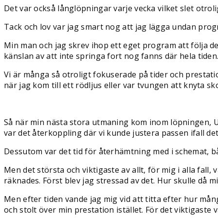
Det var också långlöpningar varje vecka vilket slet otrol
Tack och lov var jag smart nog att jag lägga undan prog
Min man och jag skrev ihop ett eget program att följa de
känslan av att inte springa fort nog fanns där hela tiden
Vi är många så otroligt fokuserade på tider och prestatio
när jag kom till ett rödljus eller var tvungen att knyta s
Så när min nästa stora utmaning kom inom löpningen, Ult
var det återkoppling där vi kunde justera passen ifall det v
Dessutom var det tid för återhämtning med i schemat, bå
Men det största och viktigaste av allt, för mig i alla fall,
räknades. Först blev jag stressad av det. Hur skulle då m
Men efter tiden vande jag mig vid att titta efter hur mång
och stolt över min prestation istället. För det viktigaste v