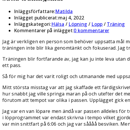
Inläggsförfattare:
Matilda
Inlägget publicerat:
maj 4, 2022
Inläggskategori:
Hälsa
/
Löpning
/
Lopp
/
Träning
Kommentarer på inlägget:
0 kommentarer
Jag är verkligen en person som behöver uppsatta mål med 
träningen inte blir lika genomtänkt och fokuserad. Jag tr
Träningen blir fortfarande av, jag kan ju inte leva utan den
ett pass.
Så för mig har det varit roligt och utmanande med uppsa
Mitt största misstag var att jag skaffade ett färdigskri
hur snabbt jag ville springa maran på och utefter det m
förutom att tempot var olika i passen. Upplägget gick e
Jag var en van löpare men ändå var passen alldeles för tu
i löpprogrammet var endast skrivna i tempo vilket gjorde 
var min snittfart på 6:06 och jag var såååå besviken. Mental