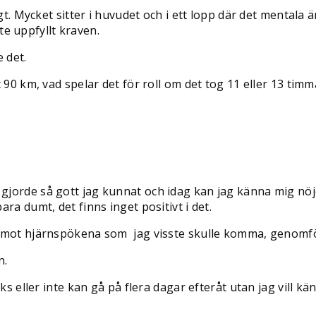
gt. Mycket sitter i huvudet och i ett lopp där det mentala ä
nte uppfyllt kraven.
e det.
90 km, vad spelar det för roll om det tog 11 eller 13 timma
jorde så gott jag kunnat och idag kan jag känna mig nöjd 
ra dumt, det finns inget positivt i det.
 emot hjärnspökena som jag visste skulle komma, genomfö
n.
ks eller inte kan gå på flera dagar efteråt utan jag vill k