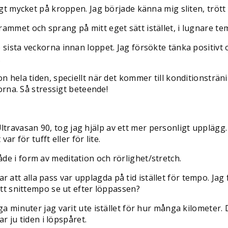
igt mycket på kroppen. Jag började känna mig sliten, trött
rammet och sprang på mitt eget sätt istället, i lugnare t
 sista veckorna innan loppet. Jag försökte tänka positivt 
.
n hela tiden, speciellt när det kommer till konditionsträn
korna. Så stressigt beteende!
ravasan 90, tog jag hjälp av ett mer personligt upplägg.
ar för tufft eller för lite.
de i form av meditation och rörlighet/stretch.
 var att alla pass var upplagda på tid istället för tempo. Ja
itt snittempo se ut efter löppassen?
a minuter jag varit ute istället för hur många kilometer. D
ar ju tiden i löpspåret.