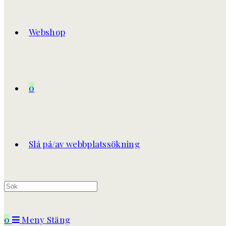
Webshop
0
Slå på/av webbplatssökning
0
Meny
Stäng