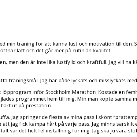
min träning för att känna lust och motivation till den. S
öttnar lätt och det går mer på rutin än kvalitet.
, men den är inte lika lustfylld och kraftfull. Jag vill ha k
tta träningsmål. Jag har både lyckats och misslyckats me
vet löpprogram inför Stockholm Marathon. Kostade en femhu
ejlades programmet hem till mig. Min man köpte samma men
nbart ut på prestation.
ffa. Jag springer de flesta av mina pass i skönt “prattemp
att jag fick kämpa hårt på varje pass. Jag minns särskilt 
t var det helt fel inställning för mig. Jag ska ju vara stolt