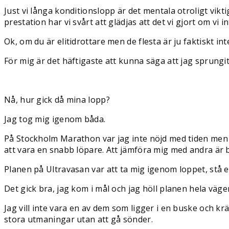
Just vi långa konditionslopp är det mentala otroligt vikti
prestation har vi svårt att glädjas att det vi gjort om vi i
Ok, om du är elitidrottare men de flesta är ju faktiskt int
För mig är det häftigaste att kunna säga att jag sprungit 
Nå, hur gick då mina lopp?
Jag tog mig igenom båda.
På Stockholm Marathon var jag inte nöjd med tiden men g
att vara en snabb löpare. Att jämföra mig med andra är ba
Planen på Ultravasan var att ta mig igenom loppet, stå
Det gick bra, jag kom i mål och jag höll planen hela väge
Jag vill inte vara en av dem som ligger i en buske och krä
stora utmaningar utan att gå sönder.