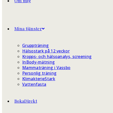
Om mig
Mina tjänster
Gruppträning
Hälsostark på 12 veckor
Kropps- och hälsoanalys, screening
InBody-mätning
Mammaträning i Vassbo
Personlig träning
KlimakterieStark
Vattenfasta
BokaDirekt