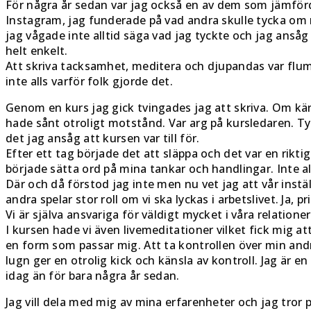
För några år sedan var jag också en av dem som jämfö
Instagram, jag funderade på vad andra skulle tycka om 
jag vågade inte alltid säga vad jag tyckte och jag ansåg 
helt enkelt.
Att skriva tacksamhet, meditera och djupandas var flu
inte alls varför folk gjorde det.
Genom en kurs jag gick tvingades jag att skriva. Om kä
hade sånt otroligt motstånd. Var arg på kursledaren. Tyck
det jag ansåg att kursen var till för.
Efter ett tag började det att släppa och det var en rikt
började sätta ord på mina tankar och handlingar. Inte all
Där och då förstod jag inte men nu vet jag att vår inställ
andra spelar stor roll om vi ska lyckas i arbetslivet. Ja, p
Vi är själva ansvariga för väldigt mycket i våra relationer
I kursen hade vi även livemeditationer vilket fick mig att
en form som passar mig. Att ta kontrollen över min andni
lugn ger en otrolig kick och känsla av kontroll. Jag är e
idag än för bara några år sedan.
Jag vill dela med mig av mina erfarenheter och jag tror