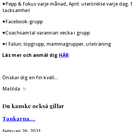
♥Pepp & fokus varje månad, April: uterörelse varje dag.
tacksamhet
♥Facebook-grupp
♥Coachsamtal varannan vecka i grupp
♥I Falun; löpgrupp, mammagrupper, uteträning
Läs mer och anmäl dig
HÄR
Önskar dig en fin kväll…
Matilda ✨
Du kanske också gillar
Tankarna….
februari 26, 2021