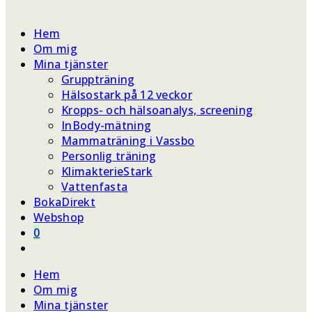
webbplatssökning
Hem
Om mig
Mina tjänster
Gruppträning
Hälsostark på 12 veckor
Kropps- och hälsoanalys, screening
InBody-mätning
Mammaträning i Vassbo
Personlig träning
KlimakterieStark
Vattenfasta
BokaDirekt
Webshop
0
Slå
på/av
Hem
webbplatssökning
Om mig
Mina tjänster