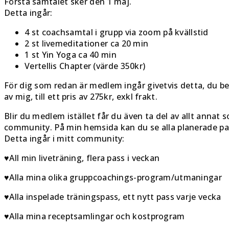
Första samtalet sker den 1 maj.
Detta ingår:
4 st coachsamtal i grupp via zoom på kvällstid
2 st livemeditationer ca 20 min
1 st Yin Yoga ca 40 min
Vertellis Chapter (värde 350kr)
För dig som redan är medlem ingår givetvis detta, du 
av mig, till ett pris av 275kr, exkl frakt.
Blir du medlem istället får du även ta del av allt annat 
community. På min hemsida kan du se alla planerade pas
Detta ingår i mitt community:
♥All min liveträning, flera pass i veckan
♥Alla mina olika gruppcoachings-program/utmaningar
♥Alla inspelade träningspass, ett nytt pass varje vecka
♥Alla mina receptsamlingar och kostprogram