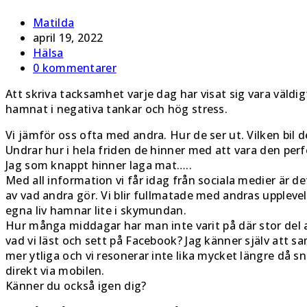
Inläggsförfattare:
Matilda
Inlägget
april 19, 2022
publicerat:
Inläggskategori:
Hälsa
Kommentarer
0 kommentarer
på
Att skriva tacksamhet varje dag har visat sig vara väldi
inlägget:
hamnat i negativa tankar och hög stress.
Vi jämför oss ofta med andra. Hur de ser ut. Vilken bil d
Undrar hur i hela friden de hinner med att vara den pe
Jag som knappt hinner laga mat…..
Med all information vi får idag från sociala medier är det
av vad andra gör. Vi blir fullmatade med andras uppleve
egna liv hamnar lite i skymundan.
Hur många middagar har man inte varit på där stor del
vad vi läst och sett på Facebook? Jag känner själv att sa
mer ytliga och vi resonerar inte lika mycket längre då sn
direkt via mobilen.
Känner du också igen dig?