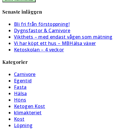
till
för
för
din
Senaste inläggen
att
att
webbplats
kommentera
kommentera
(valfritt)
Bli fri från förstoppning!
Dygnsfastor & Carnivore
Vikthets – med endast vågen som mätning
Vi har köpt ett hus – MBHälsa växer
Ketoskolan – 4 veckor
Kategorier
Carnivore
Egentid
Fasta
Hälsa
Höns
Ketogen Kost
klimakteriet
Kost
Löpning