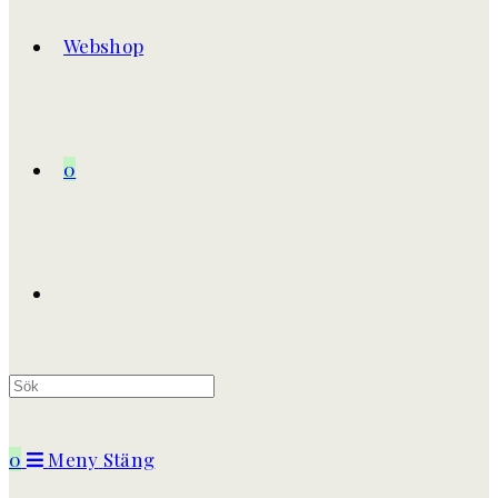
Webshop
0
Slå
på/av
0
Meny
Stäng