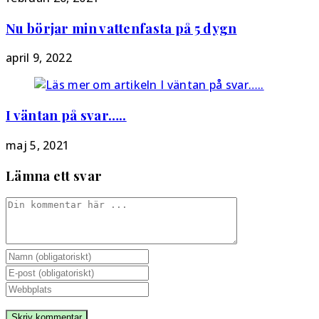
Nu börjar min vattenfasta på 5 dygn
april 9, 2022
I väntan på svar…..
maj 5, 2021
Lämna ett svar
Kommentar
Ange
ditt
Ange
namn
din
Ange
eller
e-
URL
användarnamn
postadress