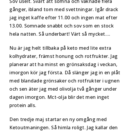
Sov uselt. Svårt att somna och vaknade flera
gånger, ibland tom med svettningar. Igår drack
jag inget kaffe efter 11.00 och ingen mat efter
13.00. Somnade snabbt och sov som en stock
hela natten. Så underbart! Värt så mycket….
Nu är jag helt tillbaka på keto med lite extra
kolhydrater, främst honung och rotfrukter. Jag
planerar att ha minst en grönsaksdag i veckan,
imorgon kör jag första. Då slänger jag in en plåt
med blandade grönsaker och rotfrukter i ugnen
och sen äter jag med olivolja två gånger under
dagen imorgon. Mct-olja blir det men inget
protein alls.
Den tredje maj startar en ny omgång med
Ketoutmaningen. Så himla roligt. Jag kallar den