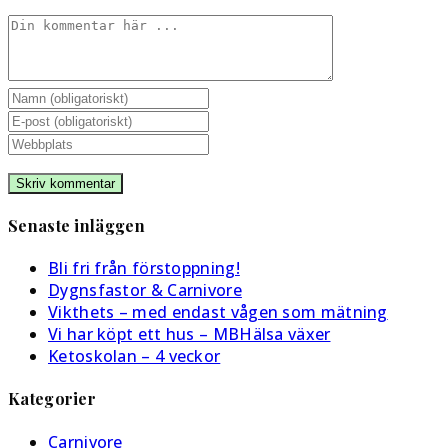
Kommentar
Ange
ditt
Ange
namn
din
Ange
eller
e-
URL
användarnamn
postadress
till
för
för
din
Senaste inläggen
att
att
webbplats
kommentera
kommentera
(valfritt)
Bli fri från förstoppning!
Dygnsfastor & Carnivore
Vikthets – med endast vågen som mätning
Vi har köpt ett hus – MBHälsa växer
Ketoskolan – 4 veckor
Kategorier
Carnivore