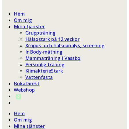
webbplatssökning
Hem
Om mig
Mina tjänster
Gruppträning
Hälsostark på 12 veckor
Kropps- och hälsoanalys, screening
InBody-mätning
Mammaträning i Vassbo
Personlig träning
KlimakterieStark
Vattenfasta
BokaDirekt
Webshop
0
Slå
på/av
Hem
webbplatssökning
Om mig
Mina tjänster