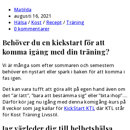
Inläggsförfattare:
Matilda
Inlägget
augusti 16, 2021
publicerat:
Inläggskategori:
Hälsa
/
Kost
/
Recept
/
Träning
Kommentarer
0 kommentarer
på
Behöver du en kickstart för att
inlägget:
komma igång med din träning?
Vi är många som efter sommaren och semestern
behöver en nystart eller spark i baken för att komma i
fas igen.
Det kan vara tufft att göra allt på egen hand även om
det ”är lätt”, ”bara att bestämma sig” eller ”bita ihop”….
Därför kör jag nu igång med denna komigång-kurs på
8 veckor som jag kallar för
KickStart KTL
där KTL står
för Kost Träning Livsstil.
Jag vägleder dig till helhetshälsa