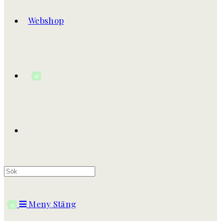
Webshop
0
Slå
på/av
Meny
Stäng
0