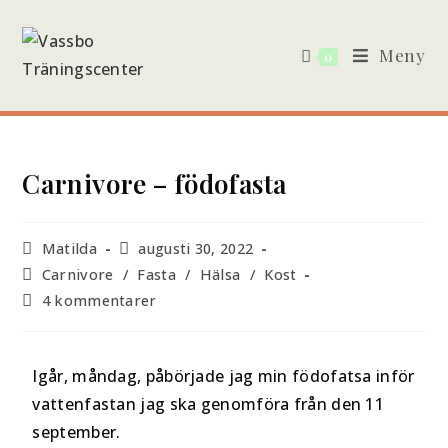
Meny
0
Carnivore – födofasta
Matilda
augusti 30, 2022
Carnivore
/
Fasta
/
Hälsa
/
Kost
4 kommentarer
Igår, måndag, påbörjade jag min födofatsa inför
vattenfastan jag ska genomföra från den 11
september.