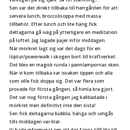
Sen var det direkt tillbaka till herrgården för att
servera lunch, broccolisoppa med massa
tillbehör. Efter lunch och lite häng fick
deltagarna gå iväg på ytterligare en meditation
på loftet. Jag lagade pajer inför middagen.
När mörkret lagt sig var det dags för en
löptur/powerwalk i skogen bort till kraftverket.
Det blev en magisk runda i pannlampornas sken.
När vi kom tillbaka var isvaken öppen och alla
som ville fick doppa sig. Det var flera som
provade för första gången, så himla bra gjort.
Det var nog första gången jag kallbadade i
mörkret men definitivt inte den sista!
Sen fick deltagarna bubbla, hänga och umgås
tills middagen var klar.
Vi hade informerat om att det fanns tillfälle till