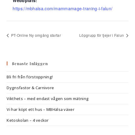
Webbplats:
https://mbhalsa.com/mammamage-traning-i-falun/
PT-Online Ny omgång startar
Löpgrupp för tjejer i Falun
Senaste Inläggen
Bli fri från förstoppning!
Dygnsfastor & Carnivore
Vikthets – med endast vågen som mätning
Vi har köpt ett hus – MBHälsa växer
Ketoskolan – 4 veckor