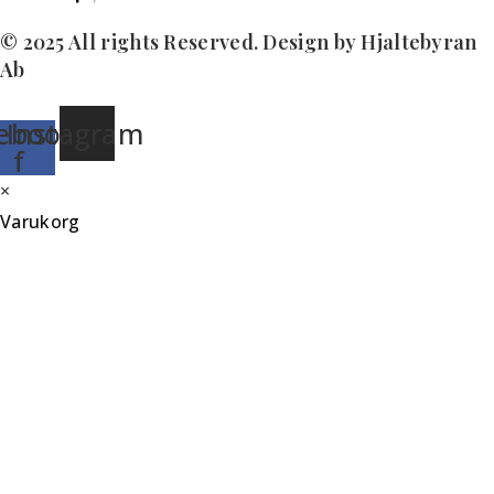
© 2025 All rights Reserved. Design by Hjaltebyran
Ab
ebook-
Instagram
f
×
Varukorg