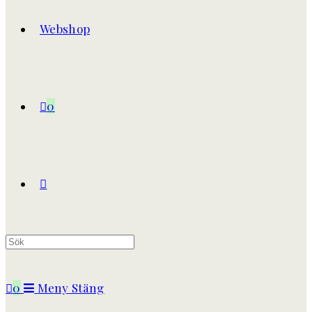
Webshop
0
Slå
på/av
0
Meny
Stäng