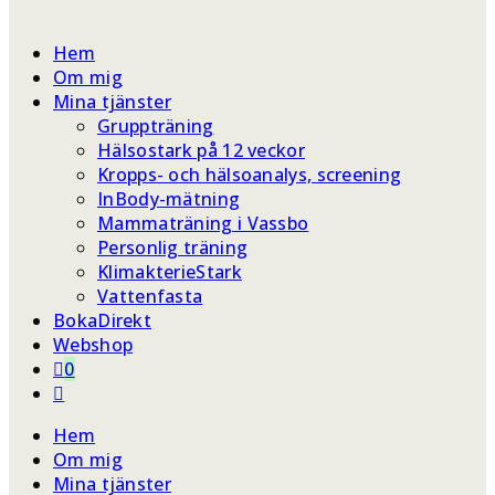
webbplatssökning
Hem
Om mig
Mina tjänster
Gruppträning
Hälsostark på 12 veckor
Kropps- och hälsoanalys, screening
InBody-mätning
Mammaträning i Vassbo
Personlig träning
KlimakterieStark
Vattenfasta
BokaDirekt
Webshop
0
Slå
på/av
Hem
webbplatssökning
Om mig
Mina tjänster