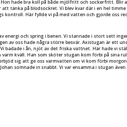
 Hon hade bra koll på både mjölfritt och sockerfritt. Blir a
att tänka på blodsockret. Vi blev kvar där i en hel timme 
gs kontroll. Här fyllde vi på med vatten och gjorde oss re
 av energi och spring i benen. Vi stannade i stort sett ing
ingen av oss hade några större besvär. Axistugan är ett 
Vi badade i ån, njöt av det friska vattnet. Här hade vi s
en varm kväll. Han som sköter stugan kom förbi på sina rull
erbjöd sig att ge oss varmvatten om vi kom förbi morgo
Johan somnade in snabbt. Vi var ensamma i stugan även h