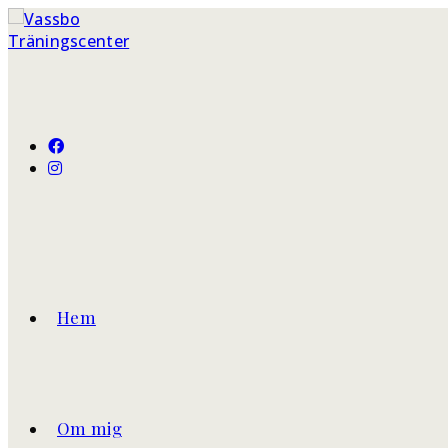
Hem
Om mig