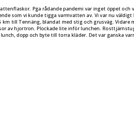
 vattenflaskor. Pga rådande pandemi var inget öppet och vi
ende som vi kunde tigga varmvatten av. Vi var nu väldigt 
t. 5 km till Tennäng, blandat med stig och grusväg. Vidare
or av hjortron. Plockade lite inför lunchen. Rosttjärnst
 lunch, dopp och byte till torra kläder. Det var ganska va