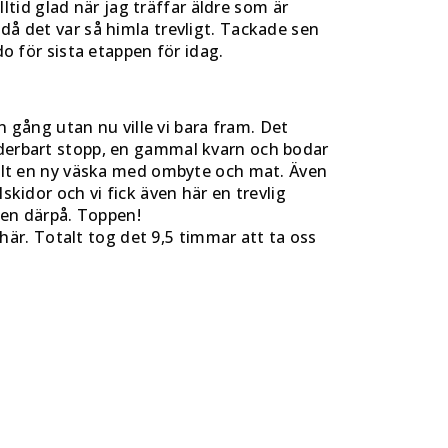
lltid glad när jag träffar äldre som är
då det var så himla trevligt. Tackade sen
do för sista etappen för idag.
en gång utan nu ville vi bara fram. Det
underbart stopp, en gammal kvarn och bodar
tällt en ny väska med ombyte och mat. Även
skidor och vi fick även här en trevlig
nen därpå. Toppen!
är. Totalt tog det 9,5 timmar att ta oss