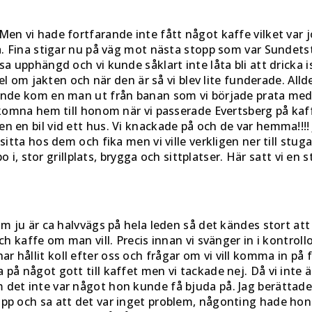
en vi hade fortfarande inte fått något kaffe vilket var j
å. Fina stigar nu på väg mot nästa stopp som var Sundetst
a upphängd och vi kunde såklart inte låta bli att dricka is
 del om jakten och när den är så vi blev lite funderade. All
nde kom en man ut från banan som vi började prata med, vä
lkomna hem till honom när vi passerade Evertsberg på kaff
en bil vid ett hus. Vi knackade på och de var hemma!!!! Jii
 sitta hos dem och fika men vi ville verkligen ner till stu
 bo i, stor grillplats, brygga och sittplatser. Här satt vi e
som ju är ca halvvägs på hela leden så det kändes stort a
och kaffe om man vill. Precis innan vi svänger in i kontro
 hållit koll efter oss och frågar om vi vill komma in på f
på något gott till kaffet men vi tackade nej. Då vi inte ä
det inte var något hon kunde få bjuda på. Jag berättade a
upp och sa att det var inget problem, någonting hade ho