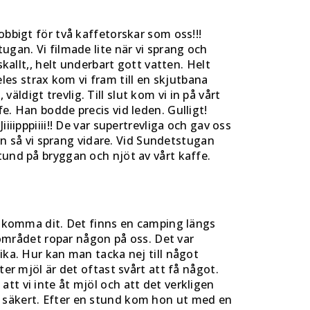
obbigt för två kaffetorskar som oss!!!
ugan. Vi filmade lite när vi sprang och
kallt,, helt underbart gott vatten. Helt
deles strax kom vi fram till en skjutbana
ldigt trevlig. Till slut kom vi in på vårt
e. Han bodde precis vid leden. Gulligt!
iipppiiii!! De var supertrevliga och gav oss
gan så vi sprang vidare. Vid Sundetstugan
n stund på bryggan och njöt av vårt kaffe.
tt komma dit. Det finns en camping längs
llområdet ropar någon på oss. Det var
ika. Hur kan man tacka nej till något
ter mjöl är det oftast svårt att få något.
tt vi inte åt mjöl och att det verkligen
n säkert. Efter en stund kom hon ut med en