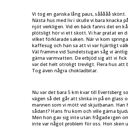
Vi tog en ganska lång paus, sååååå skönt. M
Nästa hus med liv i skulle vi bara knacka p
njöt verkligen. Vid en bäck fanns det en kås
plötsligt hör vi ett skott. Vi har pratat en
vilket förklarade saken. När vi kom springa
kaffesug och han sa att vi var hjärtligt vä
Väl framme vid Sundetstugan såg vi äntligen 
gärna varmvatten. De erbjöd sig att vi fick
var det helt otroligt trevligt. Flera hus att
Tog även några chokladbitar.
Nu var det bara 5 km kvar till Evertsberg 
vägen så det går att slinka in på en glass 
mannen som vi mött vid skjutbanan. Han har
sådant? Hans fru kom och ville gärna bjuda 
Men hon gav sig inte utan frågade igen om 
inte var något problem för oss. Hon sken 