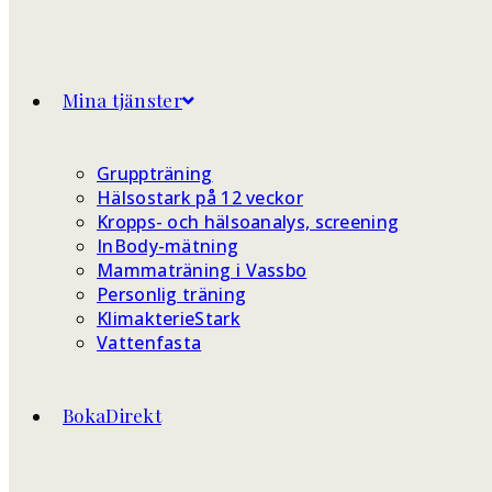
Mina tjänster
Gruppträning
Hälsostark på 12 veckor
Kropps- och hälsoanalys, screening
InBody-mätning
Mammaträning i Vassbo
Personlig träning
KlimakterieStark
Vattenfasta
BokaDirekt