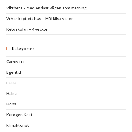
Vikthets – med endast vågen som mätning
Vi har köpt ett hus – MBHälsa växer
Ketoskolan – 4 veckor
Kategorier
Carnivore
Egentid
Fasta
Hälsa
Höns
Ketogen Kost
klimakteriet