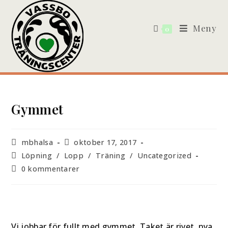
Meny
0
Gymmet
mbhalsa
oktober 17, 2017
Löpning
/
Lopp
/
Träning
/
Uncategorized
0 kommentarer
Vi jobbar för fullt med gymmet. Taket är rivet, nya