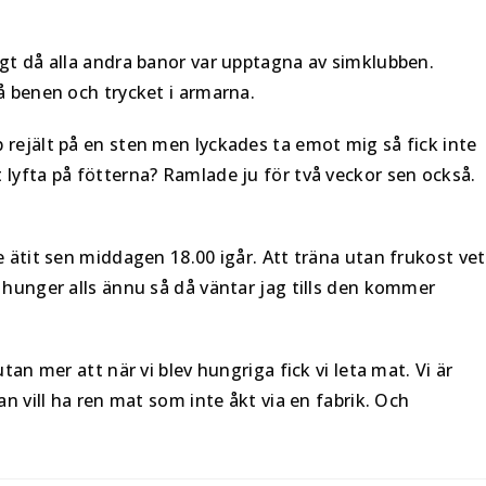
igt då alla andra banor var upptagna av simklubben.
å benen och trycket i armarna.
rejält på en sten men lyckades ta emot mig så fick inte
lyfta på fötterna? Ramlade ju för två veckor sen också.
e ätit sen middagen 18.00 igår. Att träna utan frukost vet
 hunger alls ännu så då väntar jag tills den kommer
tan mer att när vi blev hungriga fick vi leta mat. Vi är
an vill ha ren mat som inte åkt via en fabrik. Och