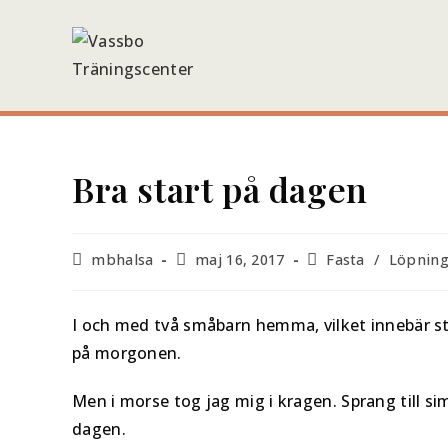
Hoppa
till
innehållet
Bra start på dagen
Inläggsförfattare:
Inlägget
Inläggskategori:
mbhalsa
maj 16, 2017
Fasta
/
Löpnin
publicerat:
I och med två småbarn hemma, vilket innebär st
på morgonen.
Men i morse tog jag mig i kragen. Sprang till s
dagen.