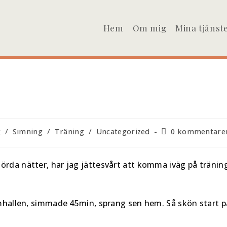
Hem
Om mig
Mina tjänst
Kommentarer
g
/
Simning
/
Träning
/
Uncategorized
0 kommentare
på
inlägget:
örda nätter, har jag jättesvårt att komma iväg på tränin
imhallen, simmade 45min, sprang sen hem. Så skön start p