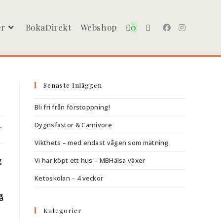
er
BokaDirekt
Webshop
0
Slå
på/av
Senaste Inläggen
Bli fri från förstoppning!
Dygnsfastor & Carnivore
r
webbplatssökning
Vikthets – med endast vågen som mätning
g
Vi har köpt ett hus – MBHälsa växer
Ketoskolan – 4 veckor
å
Kategorier