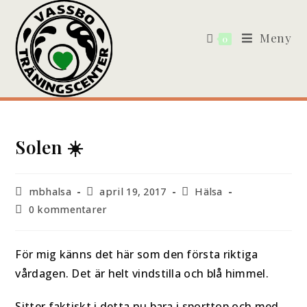
Meny
0
Solen ☀️
mbhalsa
april 19, 2017
Hälsa
0 kommentarer
För mig känns det här som den första riktiga
vårdagen. Det är helt vindstilla och blå himmel.
Sitter faktiskt i detta nu bara i sporttop och med