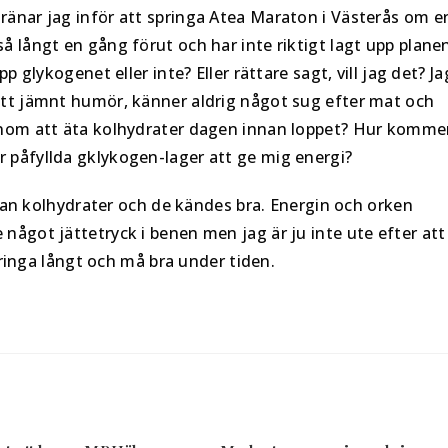
ränar jag inför att springa Atea Maraton i Västerås om e
å långt en gång förut och har inte riktigt lagt upp plane
p glykogenet eller inte? Eller rättare sagt, vill jag det? Ja
 ett jämnt humör, känner aldrig något sug efter mat och
genom att äta kolhydrater dagen innan loppet? Hur komme
r påfyllda gklykogen-lager att ge mig energi?
 utan kolhydrater och de kändes bra. Energin och orken
något jättetryck i benen men jag är ju inte ute efter att
springa långt och må bra under tiden.