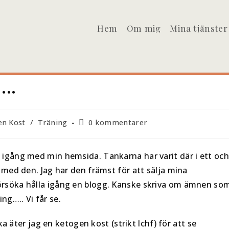
Hem
Om mig
Mina tjänster
….
en Kost
/
Träning
0 kommentarer
 igång med min hemsida. Tankarna har varit där i ett och
t med den. Jag har den främst för att sälja mina
försöka hålla igång en blogg. Kanske skriva om ämnen so
ng….. Vi får se.
aka äter jag en ketogen kost (strikt lchf) för att se