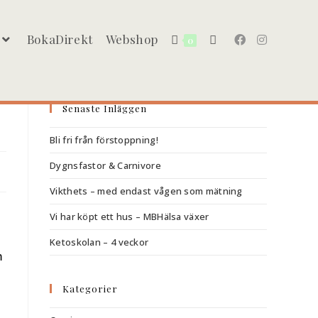
BokaDirekt
Webshop
0
Senaste Inläggen
Bli fri från förstoppning!
Dygnsfastor & Carnivore
Vikthets – med endast vågen som mätning
Vi har köpt ett hus – MBHälsa växer
Ketoskolan – 4 veckor
m
Kategorier