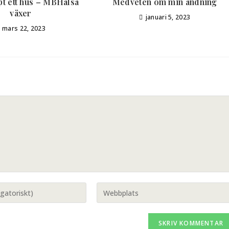
pt ett hus – MBHälsa
Medveten om min andning
växer
januari 5, 2023
mars 22, 2023