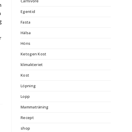
Carnivore
n
Egentid
n
g
Fasta
Hälsa
r
Höns
Ketogen Kost
klimakteriet
Kost
Löpning
Lopp
Mammaträning
Recept
shop