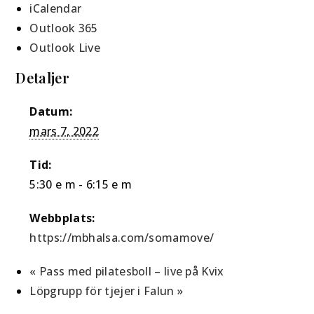
iCalendar
Outlook 365
Outlook Live
Detaljer
Datum:
mars 7, 2022
Tid:
5:30 e m - 6:15 e m
Webbplats:
https://mbhalsa.com/somamove/
«
Pass med pilatesboll – live på Kvix
Löpgrupp för tjejer i Falun
»