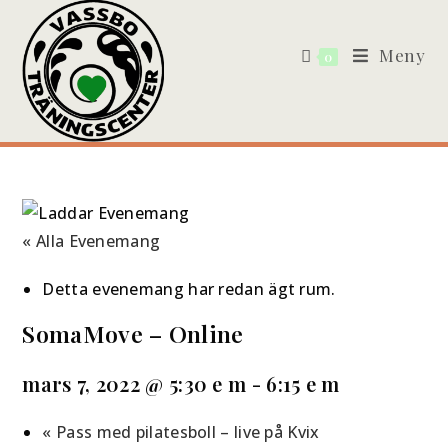
Meny
0
« Alla Evenemang
Detta evenemang har redan ägt rum.
SomaMove – Online
mars 7, 2022 @ 5:30 e m
-
6:15 e m
«
Pass med pilatesboll – live på Kvix