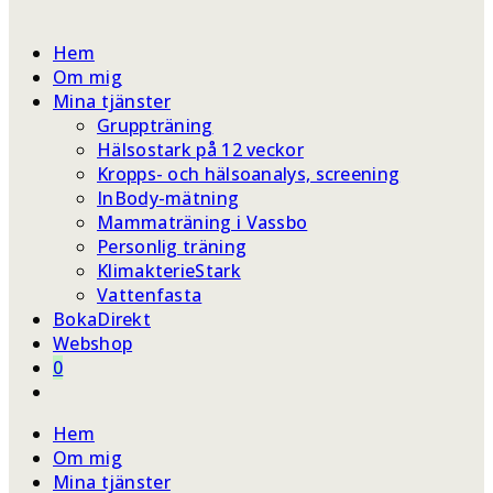
Hem
Om mig
Mina tjänster
Gruppträning
Hälsostark på 12 veckor
Kropps- och hälsoanalys, screening
InBody-mätning
Mammaträning i Vassbo
Personlig träning
KlimakterieStark
Vattenfasta
BokaDirekt
Webshop
0
Hem
Om mig
Mina tjänster