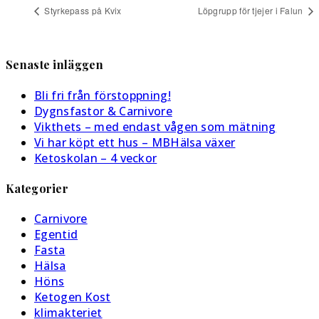
Styrkepass på Kvix
Löpgrupp för tjejer i Falun
Senaste inläggen
Bli fri från förstoppning!
Dygnsfastor & Carnivore
Vikthets – med endast vågen som mätning
Vi har köpt ett hus – MBHälsa växer
Ketoskolan – 4 veckor
Kategorier
Carnivore
Egentid
Fasta
Hälsa
Höns
Ketogen Kost
klimakteriet