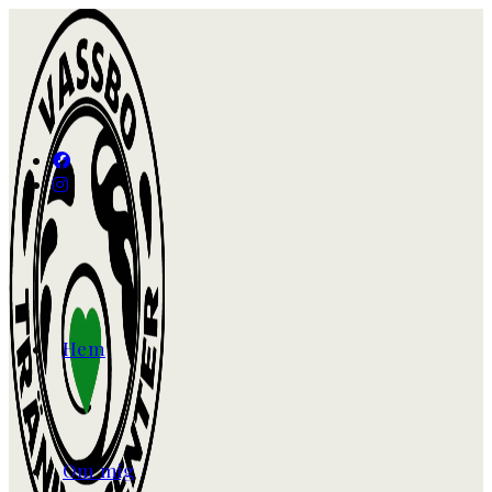
Hem
Om mig