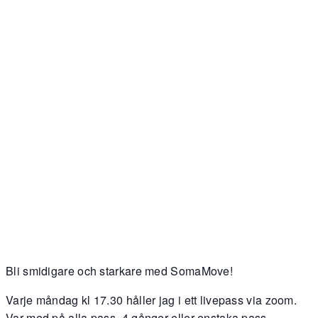
Bli smidigare och starkare med SomaMove!
Varje måndag kl 17.30 håller jag i ett livepass via zoom.
Var med på alla pass, 4 gånger eller enstaka pass.