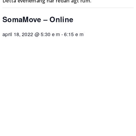
Detta evenemang har redan ägt rum.
SomaMove – Online
april 18, 2022 @ 5:30 e m
-
6:15 e m