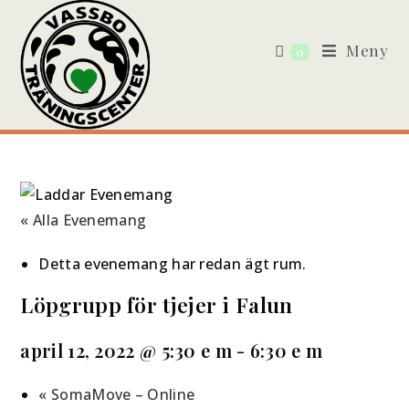
Meny
0
« Alla Evenemang
Detta evenemang har redan ägt rum.
Löpgrupp för tjejer i Falun
april 12, 2022 @ 5:30 e m
-
6:30 e m
«
SomaMove – Online