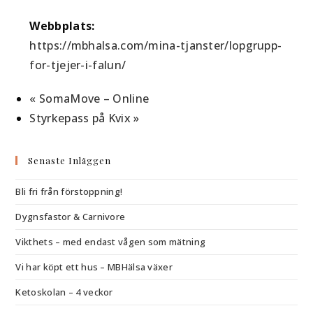
Webbplats:
https://mbhalsa.com/mina-tjanster/lopgrupp-
for-tjejer-i-falun/
«
SomaMove – Online
Styrkepass på Kvix
»
Senaste Inläggen
Bli fri från förstoppning!
Dygnsfastor & Carnivore
Vikthets – med endast vågen som mätning
Vi har köpt ett hus – MBHälsa växer
Ketoskolan – 4 veckor