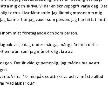
tta mig och skriva. Vi har en skrivuppgift varje dag. Det
sonligt och självutlämnande. Jag lär mig massor om mig
 Jag känner hur jag växer som person. Jag har hittat mitt
de inom mitt företagande och som person.
ev dagbok varje dag under många, många år men det är
vit en rutin som jag mår otroligt bra av.
agen. Det är väldigt personlig, jag mådde bra av att
agen.
ust nu. Vi har 10 min på oss att skriva och vi måste alltid
r ”vad älskar du?”.