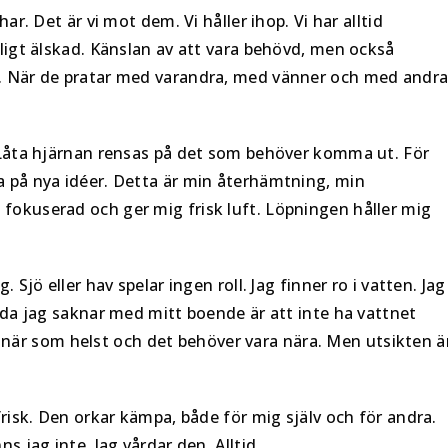
ar. Det är vi mot dem. Vi håller ihop. Vi har alltid
vligt älskad. Känslan av att vara behövd, men också
t. När de pratar med varandra, med vänner och med andr
. Låta hjärnan rensas på det som behöver komma ut. För
a på nya idéer. Detta är min återhämtning, min
fokuserad och ger mig frisk luft. Löpningen håller mig
 Sjö eller hav spelar ingen roll. Jag finner ro i vatten. Jag
enda jag saknar med mitt boende är att inte ha vattnet
tnet när som helst och det behöver vara nära. Men utsikten ä
frisk. Den orkar kämpa, både för mig själv och för andra.
s jag inte. Jag vårdar den. Alltid.