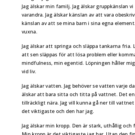
Jag älskar min familj. Jag älskar gruppkänslan vi h
varandra. Jag älskar känslan av att vara obeskri
känslan av att se mina barn i sina egna elemen
vuxna.
Jag älskar att springa och släppa tankarna fria
att sen släppas för att lösa problem eller komm
mindfulness, min egentid. Löpningen håller mig 
vid liv.
Jag älskar vatten. Jag behöver se vatten varje dag.
älskar att bara sitta och titta på vattnet. Det 
tillräckligt nära. Jag vill kunna gå ner till vat
det viktigaste och den har jag.
Jag älskar min kropp. Den är stark, uthållig och 
Min kropp är det viktigaste jag har. Utan den finn