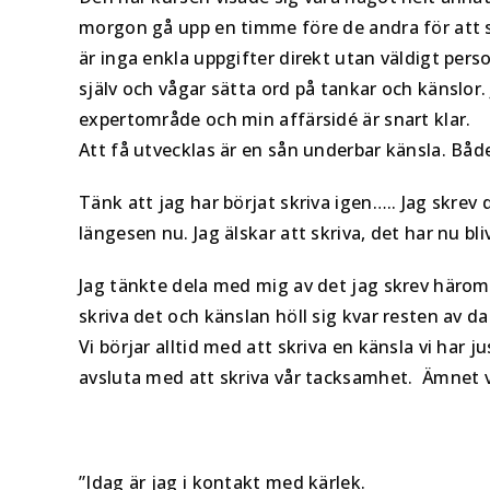
morgon gå upp en timme före de andra för att sä
är inga enkla uppgifter direkt utan väldigt per
själv och vågar sätta ord på tankar och känslor.
expertområde och min affärsidé är snart klar.
Att få utvecklas är en sån underbar känsla. Bå
Tänk att jag har börjat skriva igen….. Jag skr
längesen nu. Jag älskar att skriva, det har nu bli
Jag tänkte dela med mig av det jag skrev häromd
skriva det och känslan höll sig kvar resten av d
Vi börjar alltid med att skriva en känsla vi har j
avsluta med att skriva vår tacksamhet. Ämnet va
”Idag är jag i kontakt med kärlek.