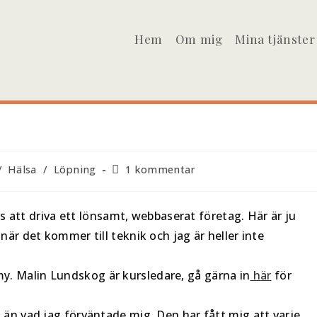
Hem
Om mig
Mina tjänster
/
Hälsa
/
Löpning
1 kommentar
oss att driva ett lönsamt, webbaserat företag. Här är ju
när det kommer till teknik och jag är heller inte
. Malin Lundskog är kursledare, gå gärna in
här
för
 än vad jag förväntade mig. Den har fått mig att varje