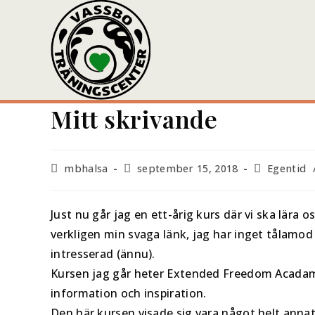
Mitt skrivande
mbhalsa
september 15, 2018
Egentid
Just nu går jag en ett-årig kurs där vi ska lära 
verkligen min svaga länk, jag har inget tålamod 
intresserad (ännu).
Kursen jag går heter Extended Freedom Acadamy
information och inspiration.
Den här kursen visade sig vara något helt annat