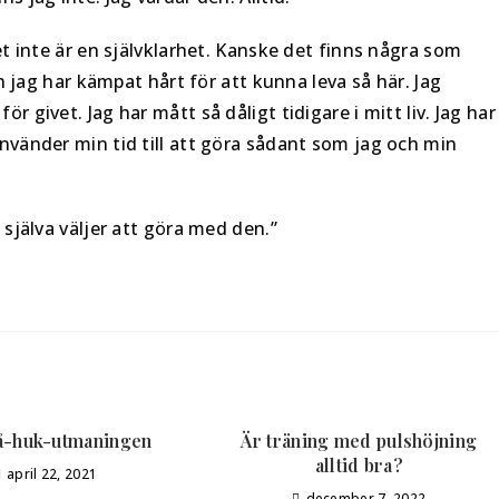
det inte är en självklarhet. Kanske det finns några som
ag har kämpat hårt för att kunna leva så här. Jag
r givet. Jag har mått så dåligt tidigare i mitt liv. Jag har
använder min tid till att göra sådant som jag och min
i själva väljer att göra med den.”
på-huk-utmaningen
Är träning med pulshöjning
alltid bra?
april 22, 2021
december 7, 2022