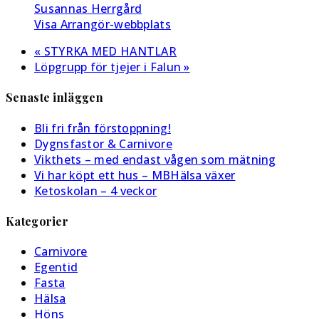
Susannas Herrgård
Visa Arrangör-webbplats
«
STYRKA MED HANTLAR
Löpgrupp för tjejer i Falun
»
Senaste inläggen
Bli fri från förstoppning!
Dygnsfastor & Carnivore
Vikthets – med endast vågen som mätning
Vi har köpt ett hus – MBHälsa växer
Ketoskolan – 4 veckor
Kategorier
Carnivore
Egentid
Fasta
Hälsa
Höns