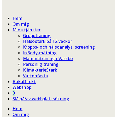
Hem
Om mig
Mina tjänster
Gruppträning
Hälsostark på 12 veckor
Kropps- och hälsoanalys, screening
InBody-mätning
Mammaträning i Vassbo
Personlig träning
KlimakterieStark
Vattenfasta
BokaDirekt
Webshop
0
Slå på/av webbplatssökning
Hem
Om mig