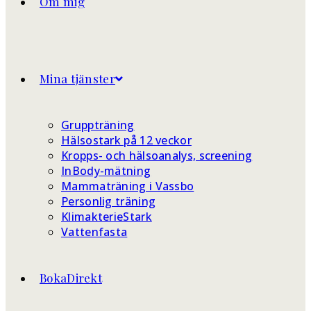
Om mig
Mina tjänster
Gruppträning
Hälsostark på 12 veckor
Kropps- och hälsoanalys, screening
InBody-mätning
Mammaträning i Vassbo
Personlig träning
KlimakterieStark
Vattenfasta
BokaDirekt