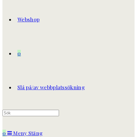
Webshop
0
Slå på/av webbplatssökning
0
Meny
Stäng