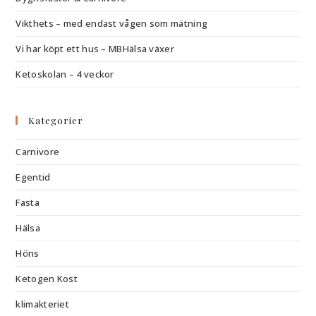
Vikthets – med endast vågen som mätning
Vi har köpt ett hus – MBHälsa växer
Ketoskolan – 4 veckor
Kategorier
Carnivore
Egentid
Fasta
Hälsa
Höns
Ketogen Kost
klimakteriet