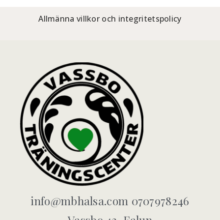
Allmänna villkor och integritetspolicy
info@mbhalsa.com 0707978246
Vassbo 42, Falun