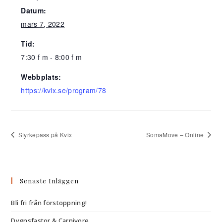
Datum:
mars 7, 2022
Tid:
7:30 f m - 8:00 f m
Webbplats:
https://kvix.se/program/78
Styrkepass på Kvix
SomaMove – Online
Senaste Inläggen
Bli fri från förstoppning!
Dygnsfastor & Carnivore