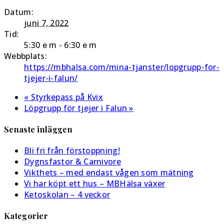
Datum:
juni 7, 2022
Tid:
5:30 e m - 6:30 e m
Webbplats:
https://mbhalsa.com/mina-tjanster/lopgrupp-for-
tjejer-i-falun/
«
Styrkepass på Kvix
Löpgrupp för tjejer i Falun
»
Senaste inläggen
Bli fri från förstoppning!
Dygnsfastor & Carnivore
Vikthets – med endast vågen som mätning
Vi har köpt ett hus – MBHälsa växer
Ketoskolan – 4 veckor
Kategorier