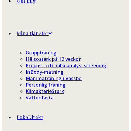
Om mig
Mina tjänster
Gruppträning
Hälsostark på 12 veckor
Kropps- och hälsoanalys, screening
InBody-mätning
Mammaträning i Vassbo
Personlig träning
KlimakterieStark
Vattenfasta
BokaDirekt