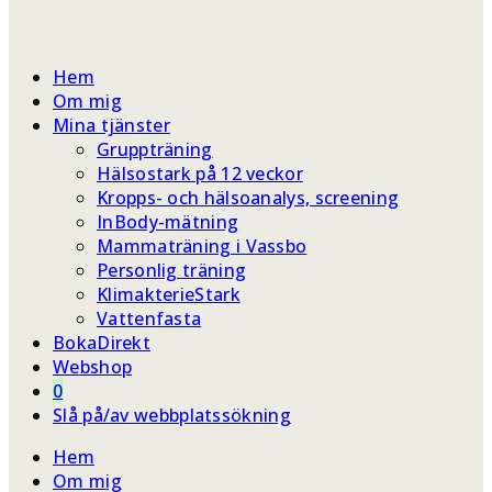
Hem
Om mig
Mina tjänster
Gruppträning
Hälsostark på 12 veckor
Kropps- och hälsoanalys, screening
InBody-mätning
Mammaträning i Vassbo
Personlig träning
KlimakterieStark
Vattenfasta
BokaDirekt
Webshop
0
Slå på/av webbplatssökning
Hem
Om mig