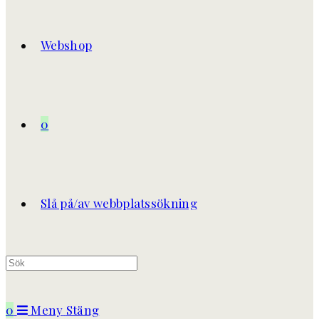
Webshop
0
Slå på/av webbplatssökning
0
Meny
Stäng