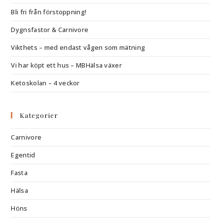
Bli fri från förstoppning!
Dygnsfastor & Carnivore
Vikthets – med endast vågen som mätning
Vi har köpt ett hus – MBHälsa växer
Ketoskolan – 4 veckor
Kategorier
Carnivore
Egentid
Fasta
Hälsa
Höns