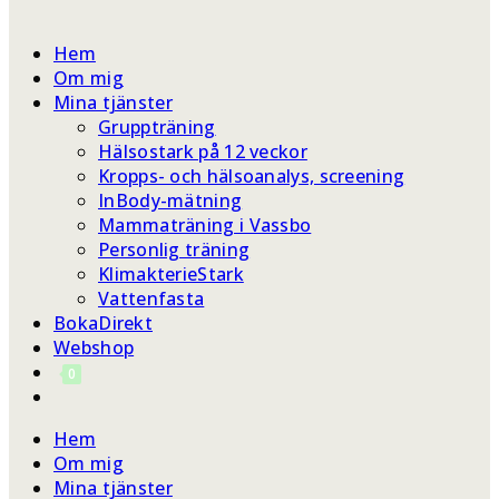
Hem
Om mig
Mina tjänster
Gruppträning
Hälsostark på 12 veckor
Kropps- och hälsoanalys, screening
InBody-mätning
Mammaträning i Vassbo
Personlig träning
KlimakterieStark
Vattenfasta
BokaDirekt
Webshop
0
Hem
Om mig
Mina tjänster