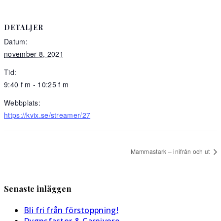
DETALJER
Datum:
november 8, 2021
Tid:
9:40 f m - 10:25 f m
Webbplats:
https://kvix.se/streamer/27
Mammastark – inifrån och ut
Senaste inläggen
Bli fri från förstoppning!
Dygnsfastor & Carnivore