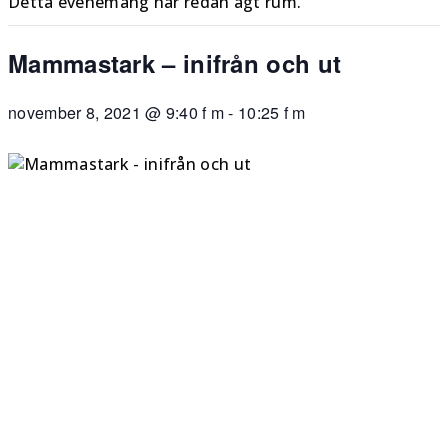
Detta evenemang har redan ägt rum.
Mammastark – inifrån och ut
november 8, 2021 @ 9:40 f m
-
10:25 f m