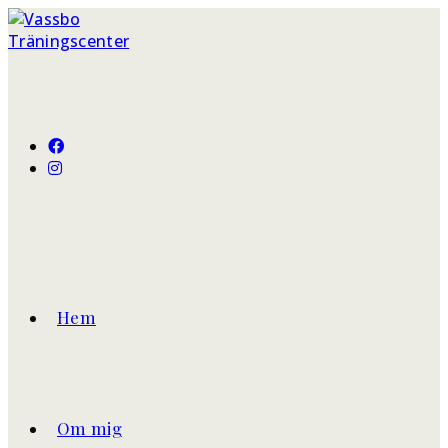
Hem
Om mig