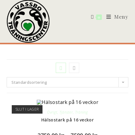
Meny
0
Standardsortering
SLUT I LAGER
Övrigt
,
Tjänster
,
Träning
Hälsostark på 16 veckor