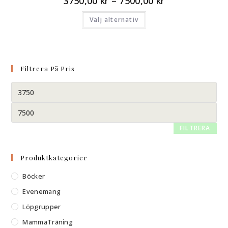
3750,00
kr
–
7500,00
kr
Välj alternativ
Filtrera På Pris
FILTRERA
Produktkategorier
Böcker
Evenemang
Löpgrupper
MammaTräning