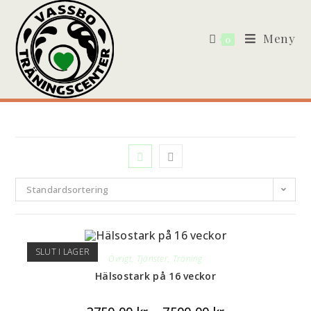
Meny
0
Standardsortering
SLUT I LAGER
Övrigt
,
Tjänster
,
Träning
Hälsostark på 16 veckor