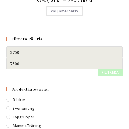
3750,00
kr
–
7500,00
kr
Välj alternativ
Filtrera På Pris
FILTRERA
Produktkategorier
Böcker
Evenemang
Löpgrupper
MammaTräning