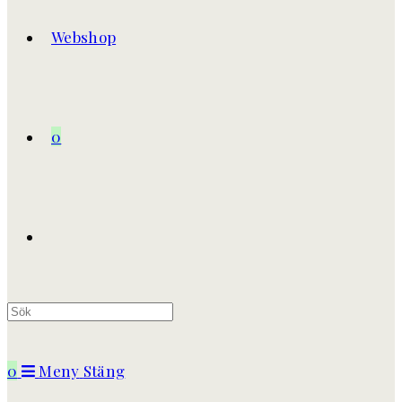
Webshop
0
Slå
på/av
0
Meny
Stäng