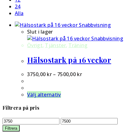
24
Alla
Snabbvisning
Slut i lager
Snabbvisning
Övrigt
,
Tjänster
,
Träning
Hälsostark på 16 veckor
3750,00
kr
–
7500,00
kr
Den
Välj alternativ
här
produkten
Filtrera på pris
har
Min
Max
flera
pris
pris
varianter.
Filtrera
De