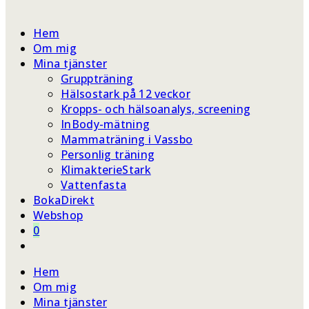
webbplatssökning
Hem
Om mig
Mina tjänster
Gruppträning
Hälsostark på 12 veckor
Kropps- och hälsoanalys, screening
InBody-mätning
Mammaträning i Vassbo
Personlig träning
KlimakterieStark
Vattenfasta
BokaDirekt
Webshop
0
Slå
på/av
Hem
webbplatssökning
Om mig
Mina tjänster