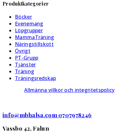
Produktkategorier
olika
alternativen
Böcker
kan
Evenemang
väljas
Löpgrupper
på
MammaTräning
produktsidan
Näringstillskott
Övrigt
PT-Grupp
Tjänster
Träning
Träningsredskap
Allmänna villkor och integritetspolicy
info@mbhalsa.com 0707978246
Vassbo 42, Falun