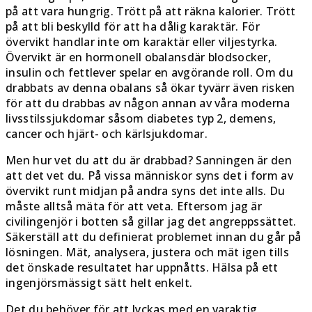
på att vara hungrig. Trött på att räkna kalorier. Trött
på att bli beskylld för att ha dålig karaktär. För
övervikt handlar inte om karaktär eller viljestyrka.
Övervikt är en hormonell obalansdär blodsocker,
insulin och fettlever spelar en avgörande roll. Om du
drabbats av denna obalans så ökar tyvärr även risken
för att du drabbas av någon annan av våra moderna
livsstilssjukdomar såsom diabetes typ 2, demens,
cancer och hjärt- och kärlsjukdomar.
Men hur vet du att du är drabbad? Sanningen är den
att det vet du. På vissa människor syns det i form av
övervikt runt midjan på andra syns det inte alls. Du
måste alltså mäta för att veta. Eftersom jag är
civilingenjör i botten så gillar jag det angreppssättet.
Säkerställ att du definierat problemet innan du går på
lösningen. Mät, analysera, justera och mät igen tills
det önskade resultatet har uppnåtts. Hälsa på ett
ingenjörsmässigt sätt helt enkelt.
Det du behöver för att lyckas med en varaktig