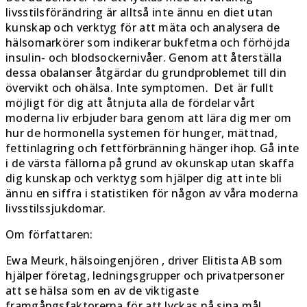
livsstilsförändring är alltså inte ännu en diet utan
kunskap och verktyg för att mäta och analysera de
hälsomarkörer som indikerar bukfetma och förhöjda
insulin- och blodsockernivåer. Genom att återställa
dessa obalanser åtgärdar du grundproblemet till din
övervikt och ohälsa. Inte symptomen. Det är fullt
möjligt för dig att åtnjuta alla de fördelar vårt
moderna liv erbjuder bara genom att lära dig mer om
hur de hormonella systemen för hunger, mättnad,
fettinlagring och fettförbränning hänger ihop. Gå inte
i de värsta fällorna på grund av okunskap utan skaffa
dig kunskap och verktyg som hjälper dig att inte bli
ännu en siffra i statistiken för någon av våra moderna
livsstilssjukdomar.
Om författaren:
Ewa Meurk, hälsoingenjören , driver Elitista AB som
hjälper företag, ledningsgrupper och privatpersoner
att se hälsa som en av de viktigaste
framgångsfaktorerna för att lyckas nå sina mål.