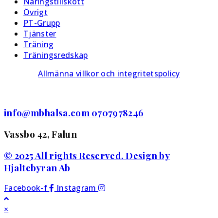
Näringstillskott
Övrigt
PT-Grupp
Tjänster
Träning
Träningsredskap
Allmänna villkor och integritetspolicy
info@mbhalsa.com 0707978246
Vassbo 42, Falun
© 2025 All rights Reserved. Design by
Hjaltebyran Ab
Facebook-f
Instagram
×