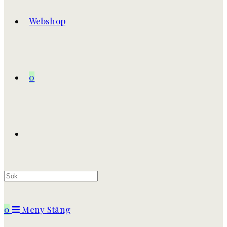
Webshop
0
Slå
på/av
0
Meny
Stäng