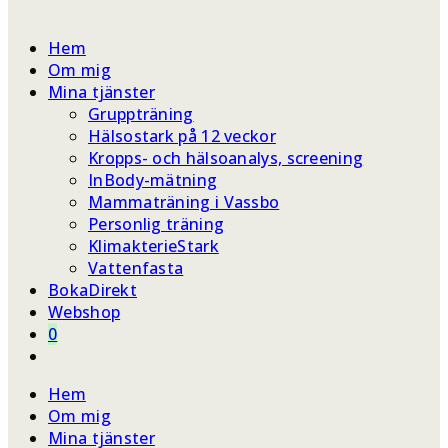
webbplatssökning
Hem
Om mig
Mina tjänster
Gruppträning
Hälsostark på 12 veckor
Kropps- och hälsoanalys, screening
InBody-mätning
Mammaträning i Vassbo
Personlig träning
KlimakterieStark
Vattenfasta
BokaDirekt
Webshop
0
Slå
på/av
Hem
webbplatssökning
Om mig
Mina tjänster