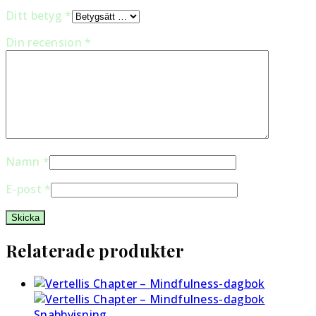
Ditt betyg
*
Din recension
*
Namn
*
E-post
*
Relaterade produkter
Snabbvisning