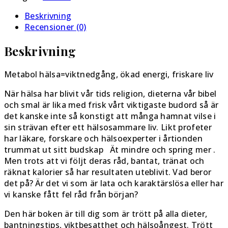
hälsoingenjör
Beskrivning
:
Recensioner (0)
verktyg
för
Beskrivning
metabol
hälsa
Av
Metabol hälsa=viktnedgång, ökad energi, friskare liv
Ewa
När hälsa har blivit vår tids religion, dieterna vår bibel
Meurk
och smal är lika med frisk vårt viktigaste budord så är
mängd
det kanske inte så konstigt att många hamnat vilse i
sin strävan efter ett hälsosammare liv. Likt profeter
har läkare, forskare och hälsoexperter i årtionden
trummat ut sitt budskap Ät mindre och spring mer .
Men trots att vi följt deras råd, bantat, tränat och
räknat kalorier så har resultaten uteblivit. Vad beror
det på? Är det vi som är lata och karaktärslösa eller har
vi kanske fått fel råd från början?
Den här boken är till dig som är trött på alla dieter,
bantningstips, viktbesatthet och hälsoångest. Trött