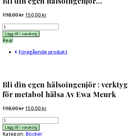
Bli din egen hälsoingenjör…
Det
Det
198,00
kr
150,00
kr
ursprungliga
nuvarande
Bli
priset
priset
din
var:
är:
Lägg till i varukorg
egen
Rea!
198,00 kr.
150,00 kr.
hälsoingenjör
Föregående produkt
:
verktyg
för
metabol
hälsa
Bli din egen hälsoingenjör : verktyg
Av
för metabol hälsa Av Ewa Meurk
Ewa
Meurk
mängd
Det
Det
198,00
kr
150,00
kr
ursprungliga
nuvarande
Bli
priset
priset
din
var:
är:
Lägg till i varukorg
egen
Kategori:
Böcker
198,00 kr.
150,00 kr.