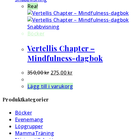
Rea!
Snabbvisning
Böcker
Vertellis Chapter –
Mindfulness-dagbok
Det
Det
350,00
kr
275,00
kr
ursprungliga
nuvarande
priset
priset
Lägg till i varukorg
var:
är:
350,00 kr.
275,00 kr.
Produktkategorier
Böcker
Evenemang
Löpgrupper
MammaTräning