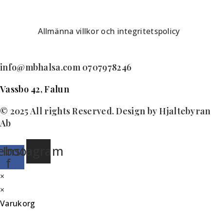
Allmänna villkor och integritetspolicy
info@mbhalsa.com 0707978246
Vassbo 42, Falun
© 2025 All rights Reserved. Design by Hjaltebyran
Ab
ebook-
Instagram
f
×
×
Varukorg