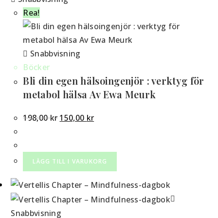
Rea!
Snabbvisning
Böcker
Bli din egen hälsoingenjör : verktyg för
metabol hälsa Av Ewa Meurk
Det
Det
198,00
kr
150,00
kr
ursprungliga
nuvarande
priset
priset
var:
är:
LÄGG TILL I VARUKORG
198,00 kr.
150,00 kr.
Snabbvisning