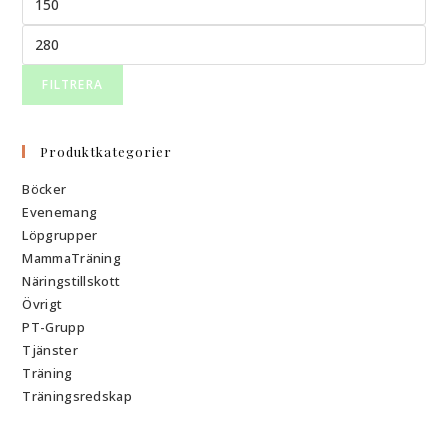
pris
Max
pris
FILTRERA
Produktkategorier
Böcker
Evenemang
Löpgrupper
MammaTräning
Näringstillskott
Övrigt
PT-Grupp
Tjänster
Träning
Träningsredskap