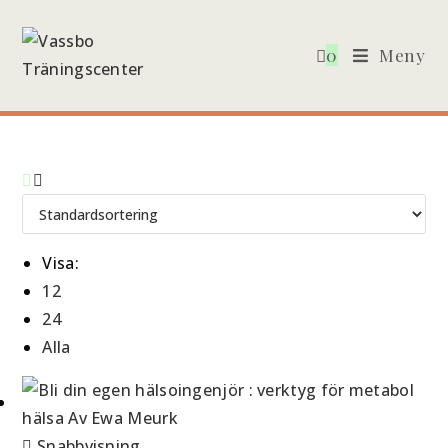
Hoppa
till
0
Meny
innehållet
Visa:
12
24
Alla
Snabbvisning