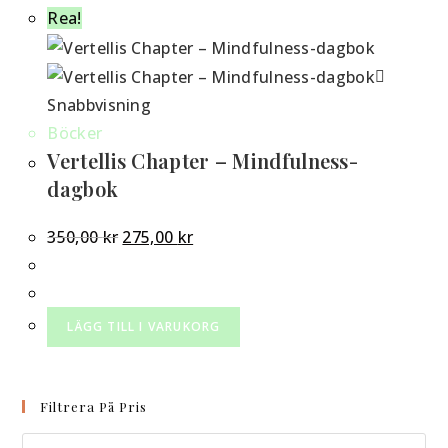
Rea!
Snabbvisning
Böcker
Vertellis Chapter – Mindfulness-
dagbok
Det
Det
350,00
kr
275,00
kr
ursprungliga
nuvarande
priset
priset
var:
är:
LÄGG TILL I VARUKORG
350,00 kr.
275,00 kr.
Filtrera På Pris
Min